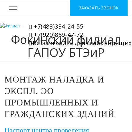
ЗАКАЗАТЬ ЗВОНОК
+7(483)334-24-55
+7(920)859-47-72
Фокинский филиал
Версия сайта для слабовидящих
ГАПОУ БТЭиР
МОНТАЖ НАЛАДКА И
ЭКСПЛ. ЭО
ПРОМЫШЛЕННЫХ И
ГРАЖДАНСКИХ ЗДАНИЙ
Паспорт центра проведения